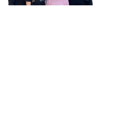
Nimm gern Kontakt mit uns
auf:
Adresse
Fischkutter - Jugend- und
Begegnungsstätte e.V.,
Krummendorferstraße 15,
18147 Rostock-Toitenwinkel
Spenden