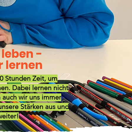
 leben -
 lernen
0 Stunden Zeit, um
en. Dabei lernen nicht
n auch wir uns immer
unsere Stärken aus und
eiter!