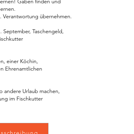
nen! Gaben finden und
rnen.
rantwortung übernehmen.
September, Taschengeld,
chkutter
einer Köchin,
Ehrenamtlichen
ndere Urlaub machen,
im Fischkutter
usschreibung