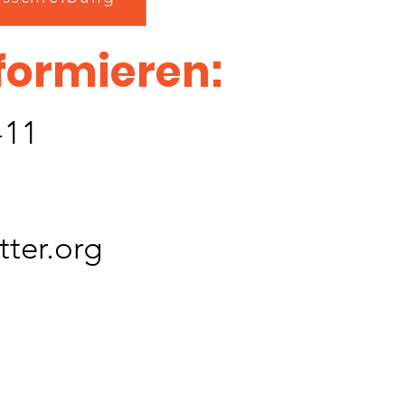
nformieren:
-11
ter.org