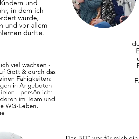
 Kindern und
hr, in dem ich
rdert wurde,
 und vor allem
lernen durfte.
a
du
ich viel wachsen -
auf Gott & durch das
inen Fähigkeiten:
F
ingen in Angeboten
elen - persönlich:
nderen im Team und
ige WG-Leben.
me
Das BFD war für mich ein 