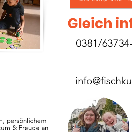
Gleich i
0381/63
734
info@fischkut
ion, persönlichem
stum & Freude an