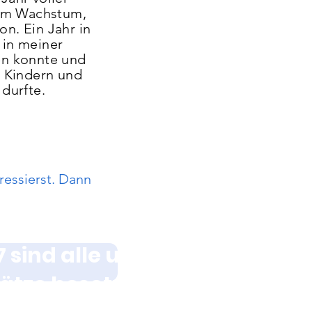
hem Wachstum,
n. Ein Jahr in
 in meiner
en konnte und
t Kindern und
durfte.
ressierst. Dann
das Schuljahr
 sind alle unsere
ätze besetzt...