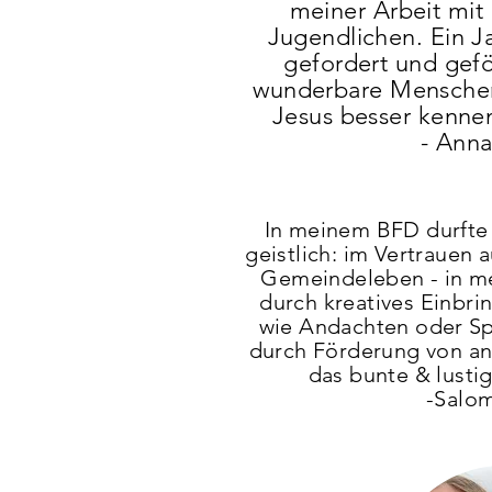
meiner Arbeit mit
Jugendlichen. Ein Ja
gefordert und gefö
wunderbare Menschen
Jesus besser kennen
- Ann
In meinem BFD durfte 
geistlich: im Vertrauen 
Gemeindeleben - in me
durch kreatives Einbr
wie Andachten oder Spi
durch Förderung von a
das bunte & lust
-Salo