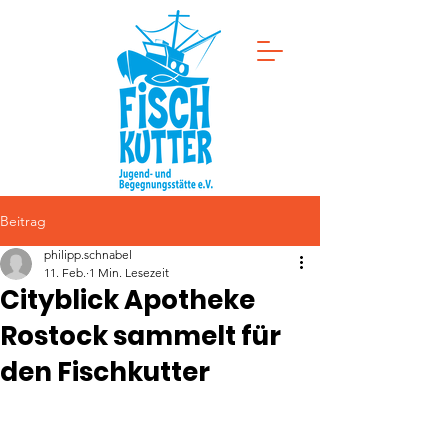
Beitrag
philipp.schnabel
11. Feb.
1 Min. Lesezeit
Cityblick Apotheke
Rostock sammelt für
den Fischkutter