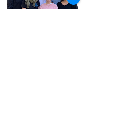
Nimm gern Kontakt mit uns
auf:
Adresse
Fischkutter - Jugend- und
Begegnungsstätte e.V.,
Krummendorferstraße 15,
18147 Rostock-Toitenwinkel
Spenden