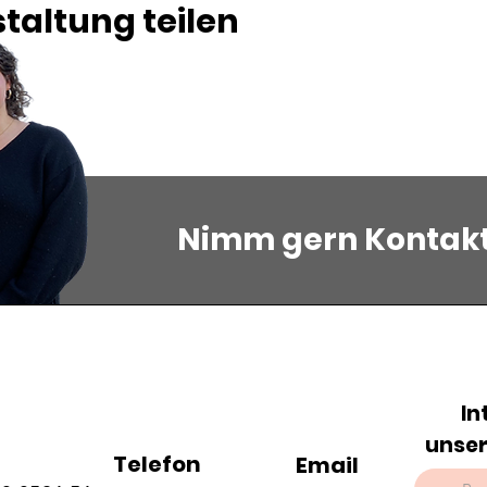
taltung teilen
Nimm gern Kontakt 
In
unser
n
Telefon
Email