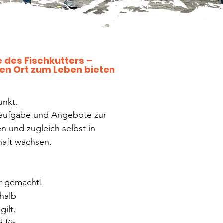
 des Fischkutters –
nen Ort zum Leben bieten
unkt.
usaufgabe und Angebote zur
n und zugleich selbst in
haft wachsen.
ar gemacht!
halb
gilt.
 für