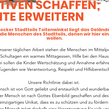
TIVEN SCHAFFEN;
TE ERWEITERN
cker Stadtteils Toitenwinkel liegt das Gelände
 die Menschen des Stadtteils, denen wir hier ei
wollen.
unserer täglichen Arbeit stehen die Menschen im Mittelp
en Schultagen ein warmes Mittagessen, Hilfe bei den Ha
ei sollen die Kinder Wertschätzung und Annahme erfahre
Tugenden wie Verantwortung, Respekt und Hilfsbereitsc
​Unsere Richtlinie dabei ist:
sch ist von Gott geliebt und erstaunlich und wunderb
er Mensch ist nach Gottes Ebenbild geschaffen und des
einzigartiges Unikat, dass es zu schützen und zu fördern 
er Mensch trägt deshalb eine Verantwortung für sich und