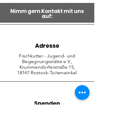
Nimm gern Kontakt mit uns
auf:
Adresse
Fischkutter - Jugend- und
Begegnungsstätte e.V.,
Krummendorferstraße 15,
18147 Rostock-Toitenwinkel
Spenden
DE55
1305 0000 0200 0524
54
Inhaber: Fischkutter e.V.
Verwendungszweck: Allgemeine Spende